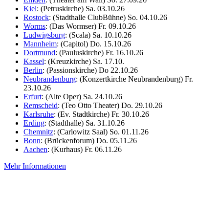
Kiel
: (Petruskirche) Sa. 03.10.26
Rostock
: (Stadthalle ClubBühne) So. 04.10.26
Worms
: (Das Wormser) Fr. 09.10.26
Ludwigsburg
: (Scala) Sa. 10.10.26
Mannheim
: (Capitol) Do. 15.10.26
Dortmund
: (Pauluskirche) Fr. 16.10.26
Kassel
: (Kreuzkirche) Sa. 17.10.
Berlin
: (Passionskirche) Do 22.10.26
Neubrandenburg
: (Konzertkirche Neubrandenburg) Fr.
23.10.26
Erfurt
: (Alte Oper) Sa. 24.10.26
Remscheid
: (Teo Otto Theater) Do. 29.10.26
Karlsruhe
: (Ev. Stadtkirche) Fr. 30.10.26
Erding
: (Stadthalle) Sa. 31.10.26
Chemnitz
: (Carlowitz Saal) So. 01.11.26
Bonn
: (Brückenforum) Do. 05.11.26
Aachen
: (Kurhaus) Fr. 06.11.26
Mehr Informationen